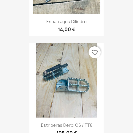
Esparragos Cilindro
14,00 €
favorite_border
Estriberas Derbi C6 / TT8
105,00 €