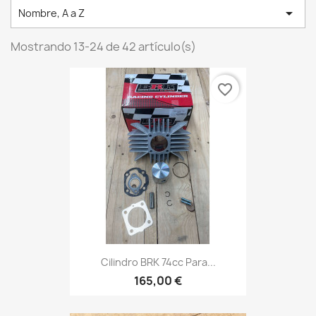

Nombre, A a Z
Mostrando 13-24 de 42 artículo(s)
favorite_border
Cilindro BRK 74cc Para...
165,00 €