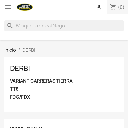
shopping_cart


(0)
search
Inicio
DERBI
DERBI
VARIANT CARRERAS TIERRA
TT8
FDS/FDX