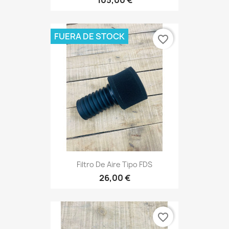
FUERA DE STOCK
favorite_border
Filtro De Aire Tipo FDS
26,00 €
favorite_border