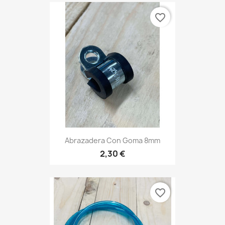
favorite_border
Abrazadera Con Goma 8mm
2,30 €
favorite_border