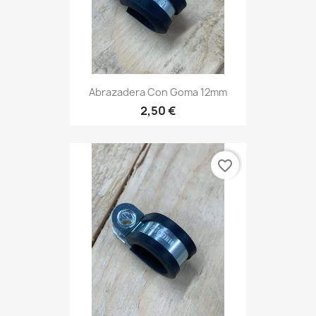
Abrazadera Con Goma 12mm
2,50 €
favorite_border