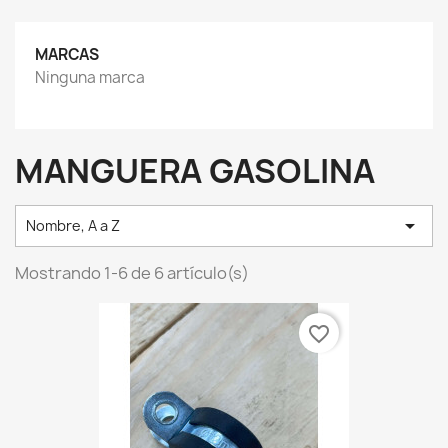
MARCAS
Ninguna marca
MANGUERA GASOLINA

Nombre, A a Z
Mostrando 1-6 de 6 artículo(s)
favorite_border