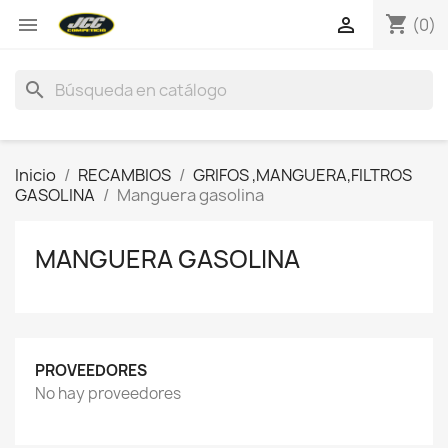
shopping_cart


(0)
search
Inicio
RECAMBIOS
GRIFOS ,MANGUERA,FILTROS
GASOLINA
Manguera gasolina
MANGUERA GASOLINA
PROVEEDORES
No hay proveedores