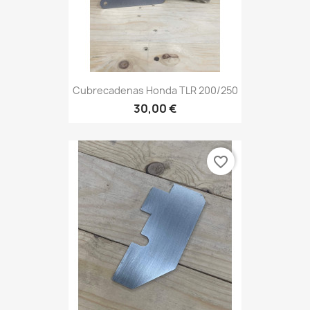
Cubrecadenas Honda TLR 200/250
30,00 €
favorite_border