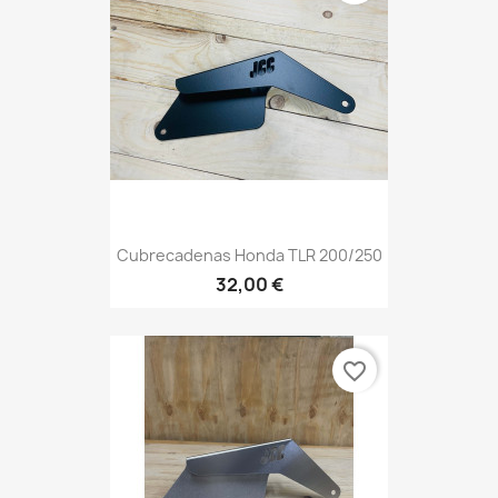
Cubrecadenas Honda TLR 200/250
32,00 €
favorite_border