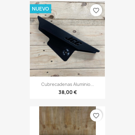
NUEVO
favorite_border
Cubrecadenas Aluminio...
38,00 €
favorite_border