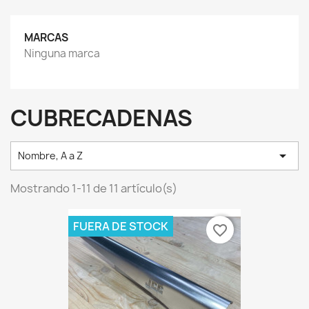
MARCAS
Ninguna marca
CUBRECADENAS

Nombre, A a Z
Mostrando 1-11 de 11 artículo(s)
FUERA DE STOCK
favorite_border