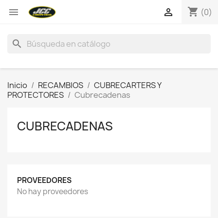
shopping_cart


(0)
search
Inicio
RECAMBIOS
CUBRECARTERS Y
PROTECTORES
Cubrecadenas
CUBRECADENAS
PROVEEDORES
No hay proveedores