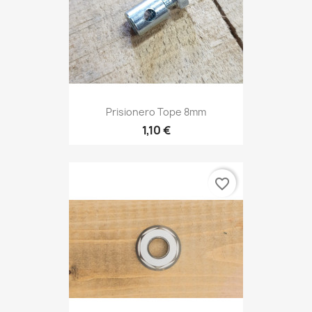
Prisionero Tope 8mm
1,10 €
favorite_border