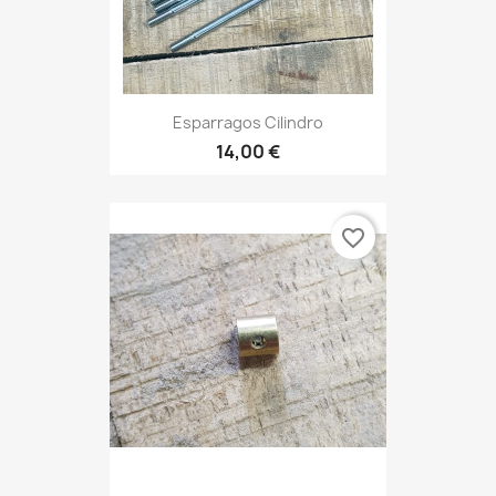
Esparragos Cilindro
14,00 €
favorite_border