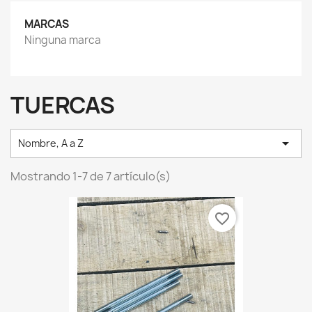
MARCAS
Ninguna marca
TUERCAS

Nombre, A a Z
Mostrando 1-7 de 7 artículo(s)
favorite_border