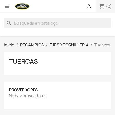
shopping_cart


(0)
search
Inicio
RECAMBIOS
EJES Y TORNILLERIA
Tuercas
TUERCAS
PROVEEDORES
No hay proveedores